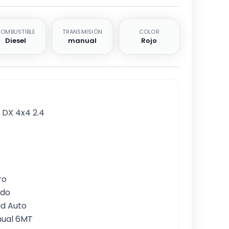
OMBUSTIBLE
TRANSMISIÓN
COLOR
Diesel
manual
Rojo
 DX 4x4 2.4

o

do

d Auto

nual 6MT