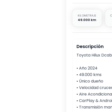
KILOMETRAJE
C
49.000 km
Descripción
Toyota Hilux Dcab
• Año 2024

• 49.000 kms

• Único dueño 

• Velocidad crucer
• Aire Acondiciona
• CarPlay & Androi
• Transmisión ma